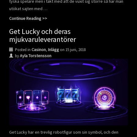
tyska spelare men i takt med att de vuxit sig större så har man
utökat sajten med …
Continue Reading >>
Get Lucky och deras
mjukvaruleverantörer
Casinon
Inlägg
Posted in
,
on
15 juni, 2018
Ayla Torstensson
by
Get Lucky har en trevlig robotfigur som sin symbol, och den