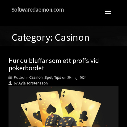
Toggle
Softwaredaemon.com
navigation
Category: Casinon
Hur du bluffar som ett proffs vid
pokerbordet
Casinon
Spel
Tips
Posted in
,
,
on
29 maj, 2024
Ayla Torstensson
by