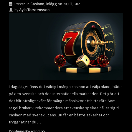
Casinon
Inlägg
Posted in
,
on
20 juli, 2023
Ayla Torstensson
by
I dagsläget finns det väldigt många casinon att välja bland, både
på den svenska och den internationella marknaden. Det gör att
det blir otroligt svårt för många människor att hitta rätt. Som
regel brukar vi rekommendera att svenska spelare håller sig till
casinon med svensk licens. Du får en bättre säkerhet och
trygghet när du …
Continue Reading >>