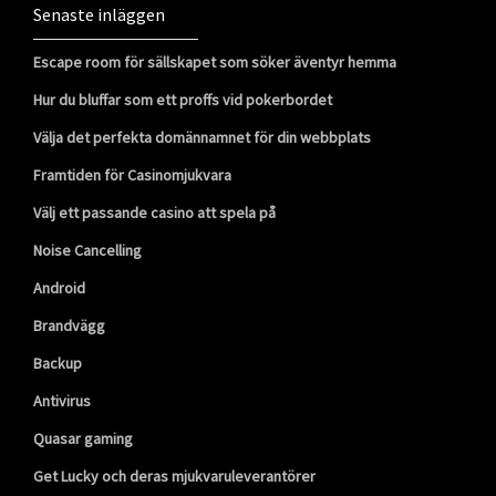
Senaste inläggen
Escape room för sällskapet som söker äventyr hemma
Hur du bluffar som ett proffs vid pokerbordet
Välja det perfekta domännamnet för din webbplats
Framtiden för Casinomjukvara
Välj ett passande casino att spela på
Noise Cancelling
Android
Brandvägg
Backup
Antivirus
Quasar gaming
Get Lucky och deras mjukvaruleverantörer