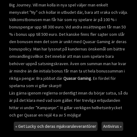
Big Journey. Vill man kolla in nya spel väljer man enkelt
menyvalet ”Ny” och kollar in utbudet där, bara att vraka och välja.
Välkomstbonusen man får här som ny spelare är på 100 % i
bonuspengar upp till 300 euro. Vid andra insättningen får man 50
% i bonus upp till 500 euro. Det kanske finns fler sajter som slår
den bonusen men det som är unikt med Quasar Gaming är deras
bonuspolicy. Man har lyssnat på kundernas önskemål om bättre
omvandlingsvillkor. Det innebär att man som spelare bara
behöver uppnå satsningskraven. Även om summan man har kvar
är mindre än din initiala bonus får man ta ut hela bonussumman i
riktiga pengar. Bra jobbat där
Quasar Gaming
. En fördel för
spelarna som vi gillar skarpt!
Läs gärna igenom reglerna ordentligt innan du börjar satsa, så du
är på det klara med vad som gäller. Fler trevliga erbjudanden
hittar vi under ”Kampanjer”. Vi gillar verkligen helhetsintrycket
och ger Quasar en rejäl 4:a av 5 möjliga!
«
Get Lucky och deras mjukvaruleverantörer
Antivirus
»