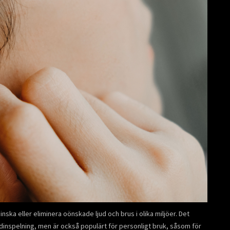
ska eller eliminera oönskade ljud och brus i olika miljöer. Det
dinspelning, men är också populärt för personligt bruk, såsom för