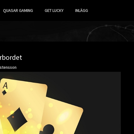
QUASAR GAMING
GET LUCKY
INLÄGG
erbordet
rstensson